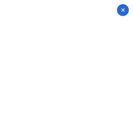
✕
球
新闻中心
联系我们
登录平台
差距分析
365体育滚球
专业 · 信赖 · 安全
立即注册